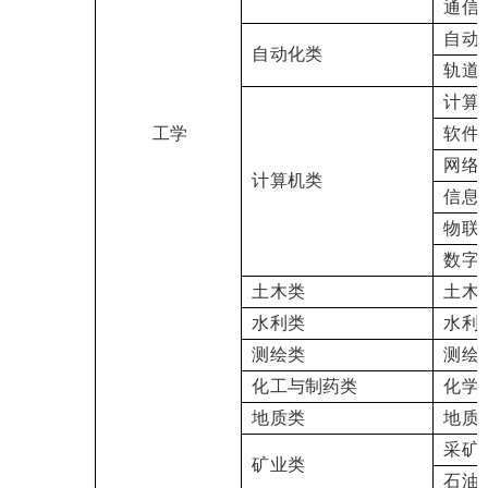
通信
自动
自动化类
轨道
计算
工学
软件
网络
计算机类
信息
物联
数字
土木类
土木
水利类
水利
测绘类
测绘
化工与制药类
化学
地质类
地质
采矿
矿业类
石油