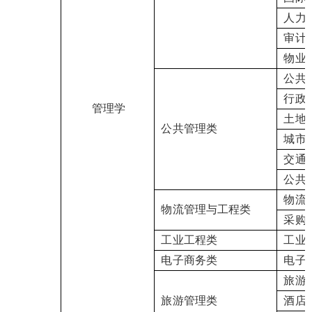
人力
审计
物业
公共
行政
管理学
土地
公共管理类
城市
交通
公共
物流
物流管理与工程类
采购
工业工程类
工业
电子商务类
电子
旅游
旅游管理类
酒店