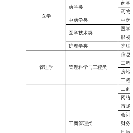
药学
药学类
药物
医学
中药学类
中药
医学
医学技术类
眼视
护理学类
护理
信息
工程
管理学
管理科学与工程类
房地
工程
工商
网络
市场
会计
工商管理类
财务
国际