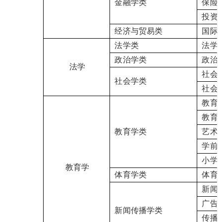
金融学类
保险
投资
经济与贸易类
国际
法学类
法学
政治学类
政治
法学
社会
社会学类
社会
教育
教育
教育学类
艺术
学前
小学
教育学
体育学类
体育
新闻
广告
新闻传播学类
传播