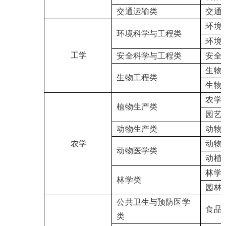
交通运输类
交通
环境
环境科学与工程类
环境
工学
安全科学与工程类
安全
生物
生物工程类
生物
农学
植物生产类
园艺
动物生产类
动物
农学
动物
动物医学类
动植
林学
林学类
园林
公共卫生与预防医学
食品
类